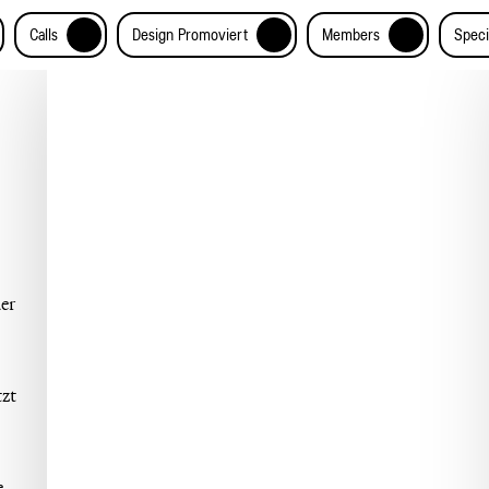
+
+
+
Calls
Design Promoviert
Members
Speci
er
tzt