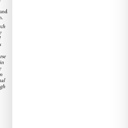
e
 und
n.
rch
e
d
s
rse
in
e
n
nal
ugh