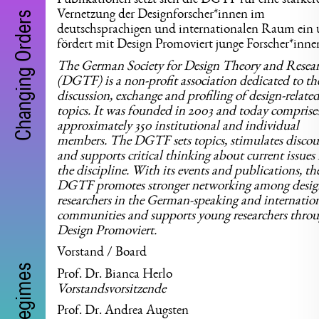
Publikationen setzt sich die DGTF für eine stärker
Vernetzung der Designforscher*innen im
Changing Orders
deutschsprachigen und internationalen Raum ein
fördert mit Design Promoviert junge Forscher*inne
The German Society for Design Theory and Resea
(DGTF) is a non-profit association dedicated to th
discussion, exchange and profiling of design-relate
topics. It was founded in 2003 and today comprise
approximately 350 institutional and individual
members. The DGTF sets topics, stimulates discou
and supports critical thinking about current issues 
the discipline. With its events and publications, th
DGTF promotes stronger networking among desig
researchers in the German-speaking and internatio
communities and supports young researchers thro
Design Promoviert.
​​Vorstand / Board
Prof. Dr. Bianca Herlo
Vorstandsvorsitzende
Prof. Dr. Andrea Augsten